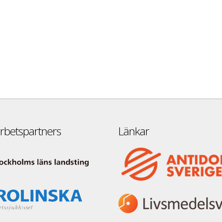
betspartners
Länkar