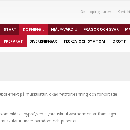
Om dopingjouren
Kontak
START
DOPNING
HJÄLP/VÅRD
FRÅGOR OCH SVAR
MA
PREPARAT
BIVERKNINGAR
TECKEN OCH SYMTOM
IDROTT
bol effekt på muskulatur, ökad fettförbränning och förkortade
om bildas i hypofysen. Syntetiskt tillväxthormon är framtaget
ch muskulatur under barndom och pubertet.