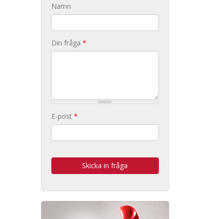
Namn
Din fråga
*
E-post
*