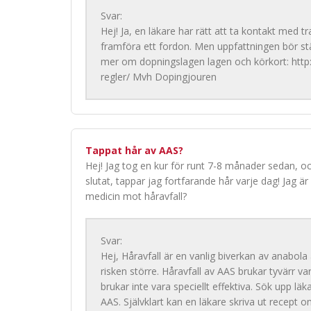
Svar:
Hej! Ja, en läkare har rätt att ta kontakt med t
framföra ett fordon. Men uppfattningen bör stär
mer om dopningslagen lagen och körkort: htt
regler/ Mvh Dopingjouren
Tappat hår av AAS?
Hej! Jag tog en kur för runt 7-8 månader sedan, o
slutat, tappar jag fortfarande hår varje dag! Jag är
medicin mot håravfall?
Svar:
Hej, Håravfall är en vanlig biverkan av anabola
risken större. Håravfall av AAS brukar tyvärr v
brukar inte vara speciellt effektiva. Sök upp läk
AAS. Självklart kan en läkare skriva ut recept