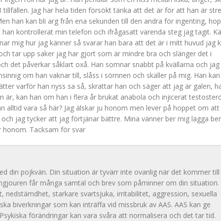
tillfällen. Jag har hela tiden försökt tänka att det är för att han är st
en han kan bli arg från ena sekunden till den andra för ingenting, ho
t han kontrollerat min telefon och ifrågasatt varenda steg jag tagit. K
ar mig hur jag känner så svarar han bara att det är i mitt huvud jag 
och tar upp saker jag har gjort som är mindre bra och slänger det i
och det påverkar såklart oxå. Han somnar snabbt på kvällarna och jag
nsinnig om han vaknar till, slåss i sömnen och skäller på mig. Han kan 
ätter varför han nyss sa så, skrattar han och säger att jag är galen, h
an är, kan han om han i flera år brukat anabola och injicerat testoster
n alltid vara så här? Jag älskar ju honom men lever på hoppet om att
t och jag tycker att jag förtjänar bättre. Mina vänner ber mig lägga be
ar honom. Tacksam för svar
d din pojkvän. Din situation är tyvärr inte ovanlig när det kommer till
ingjouren får många samtal och brev som påminner om din situation.
, nedstämdhet, starkare svartsjuka, irritabilitet, aggression, sexuella
ska biverkningar som kan inträffa vid missbruk av AAS. AAS kan ge
ykiska förändringar kan vara svåra att normalisera och det tar tid.