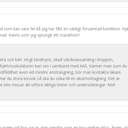
ad som kan vara fel då jag har fått en väldigt försämrad kondition. Hjä
enad. Känns som jag sprungit ett marathon?
rta och kärl. Högt blodtryck, ökad vätskeansamling i kroppen,
å hjärtmuskulaturen kan ses i samband med AAS. Känner man som du
fåddhet även vid mindre ansträngning, bör man kontakta läkare.
 Har du stora besvär så ska du söka till en akutmottagning. Det är
re inte missar att utföra viktiga tester och undersökningar. Mvh
 ingen roll hur jag är. Han pendlar som en hiss mellan ilska, ånger, sk