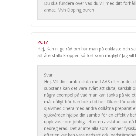
Du ska fundera över vad du vill med ditt förhål
annat. Mvh Dopingjouren
PCT?
Hej, Kan ni ge råd om hur man på enklaste och s
att återställa kroppen så fort som möjligt? Jag vil
Svar:
Hej, Vill din sambo sluta med AAS eller är det
substans kan det vara svårt att sluta, särskilt o
några exempel på vad man kan tänka på vid ett
mår dåligt bör han boka tid hos läkare för und
självmedicinera med andra otillåtna preparat ef
sjukvården hjälpa din sambo för en effektiv beh
upplevas som jobbigt efter en avslutad kur d
nedreglerad. Det är inte alla som känner fysis
efter en kur kan vara nedsatt ork, nedstämdhe