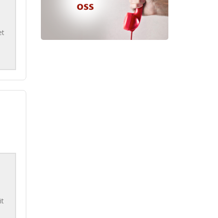
et
it