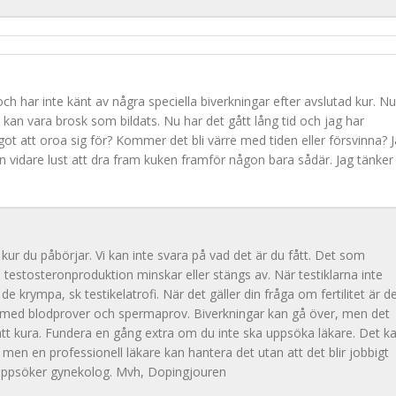
ch har inte känt av några speciella biverkningar efter avslutad kur. Nu
kan vara brosk som bildats. Nu har det gått lång tid och jag har
något att oroa sig för? Kommer det bli värre med tiden eller försvinna? 
n vidare lust att dra fram kuken framför någon bara sådär. Jag tänker
 kur du påbörjar. Vi kan inte svara på vad det är du fått. Det som
 testosteronproduktion minskar eller stängs av. När testiklarna inte
e krympa, sk testikelatrofi. När det gäller din fråga om fertilitet är d
eds med blodprover och spermaprov. Biverkningar kan gå över, men det
r att kura. Fundera en gång extra om du inte ska uppsöka läkare. Det k
t, men en professionell läkare kan hantera det utan att det blir jobbigt
t uppsöker gynekolog. Mvh, Dopingjouren