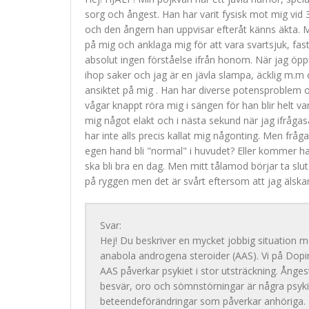
sorg och ångest. Han har varit fysisk mot mig vid 3 
och den ångern han uppvisar efteråt känns äkta. M
på mig och anklaga mig för att vara svartsjuk, fas
absolut ingen förståelse ifrån honom. När jag öppn
ihop saker och jag är en jävla slampa, äcklig m.m 
ansiktet på mig . Han har diverse potensproblem 
vågar knappt röra mig i sängen för han blir helt va
mig något elakt och i nästa sekund när jag ifrågas
har inte alls precis kallat mig någonting. Men fråg
egen hand bli "normal" i huvudet? Eller kommer ha
ska bli bra en dag. Men mitt tålamod börjar ta slu
på ryggen men det är svårt eftersom att jag älsk
Svar:
Hej! Du beskriver en mycket jobbig situation me
anabola androgena steroider (AAS). Vi på Dop
AAS påverkar psykiet i stor utsträckning. Ångest
besvär, oro och sömnstörningar är några psyki
beteendeförändringar som påverkar anhöriga. Ps