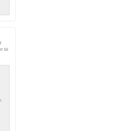
d
t bli
n