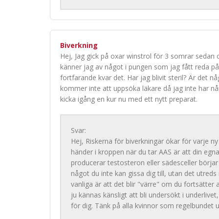
Biverkning
Hej, Jag gick på oxar winstrol för 3 somrar sedan o
känner jag av något i pungen som jag fått reda på 
fortfarande kvar det. Har jag blivit steril? Är det 
kommer inte att uppsöka läkare då jag inte har nå
kicka igång en kur nu med ett nytt preparat.
Svar:
Hej, Riskerna för biverkningar ökar för varje ny
händer i kroppen när du tar AAS är att din egna
producerar testosteron eller sädesceller börjar d
något du inte kan gissa dig till, utan det utr
vanliga är att det blir "värre" om du fortsätte
ju kännas känsligt att bli undersökt i underlive
för dig. Tänk på alla kvinnor som regelbunde