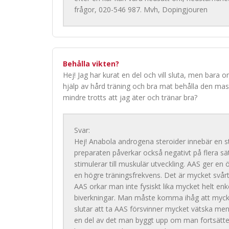
frågor, 020-546 987. Mvh, Dopingjouren
Behålla vikten?
Hej! Jag har kurat en del och vill sluta, men bara
hjälp av hård träning och bra mat behålla den mas
mindre trotts att jag äter och tränar bra?
Svar:
Hej! Anabola androgena steroider innebär en s
preparaten påverkar också negativt på flera 
stimulerar till muskulär utveckling. AAS ger en
en högre träningsfrekvens. Det är mycket svå
AAS orkar man inte fysiskt lika mycket helt enk
biverkningar. Man måste komma ihåg att mycke
slutar att ta AAS försvinner mycket vätska me
en del av det man byggt upp om man fortsätter 