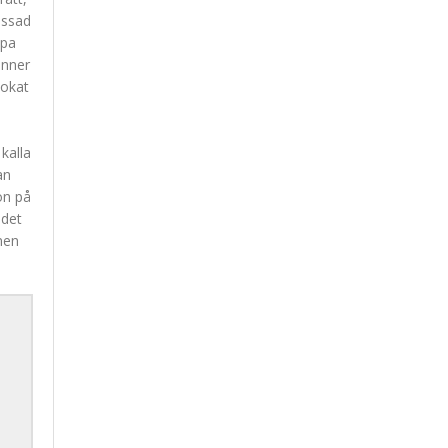
ressad
ppa
änner
kokat
kalla
an
on på
 det
nen