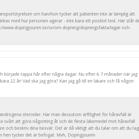
ransportstyrelsen om han/hon tycker att patienten inte är lämplig att
kas med hur personen agerar - inte bara ett positivt test. Här står d
p://www.dopingjouren.se/sv/om-dopning/dopningsfakta/lagar-och-
ch började tappa hår efter några dagar. Nu efter 6-7 månader när jag
 bara 22 år! Vad ska jag göra? Kan jag gå till en läkare och få någon
 androgena steroider. Har man dessutom ärftlighet för håravfall är
ara svårt att göra någonting åt och de flesta läkemedel mot håravfall
are och beskriv dina besvär. Det är då viktigt att du talar om att du tag
 om hen tycker det är befogat. Mvh, Dopingjouren