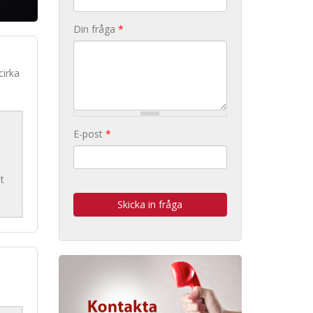
Din fråga
*
cirka
E-post
*
t