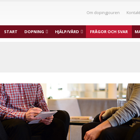
Om dopingjouren
Kontak
START
DOPNING
HJÄLP/VÅRD
FRÅGOR OCH SVAR
MA