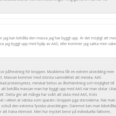
 om jag kan behålla den massa jag har byggt upp. Är det möjligt att me
sa jag byggt upp med hjälp av AAS, eller kommer jag sakta men säker
tor påfrestning för kroppen. Musklerna får en extrem utveckling men
sätt. Massan kommer med största sannolikhet att minska. AAS
 ökad proteinsyntes, minskat behov av återhämtning och möjlighet till
rt att behålla massan man har byggt upp med AAS när man slutar. Uta
elt. Detta gör att många har svårt att sluta med AAS, trots
t i vikten är vätska som sparats i kroppen pga steroiderna. När man
n också den extrema fysiska utvecklingen. Däremot kan man bibehålla
att träna intensivt. Men hur mycket beror på individuella faktorer,