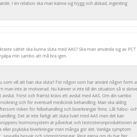
lande. I en relation ska man känna sig trygg och älskad, ingenting
äkraste sättet ska kunna sluta med AAS? Ska man använda sig av PCT 
l hjälpa min sambo att må bra igen.
 du som vill att han ska sluta? För någon som har använt någon form a
m man inte är motiverad. Nu känner vi inte till din situation så vi skriv
 avslut. Först och främst krävs ett avslut med AAS. Om din sambo
ersökning och för eventuell medicinsk behandling. Man ska aldrig
tersom risken för felbehandling och biverkningar finns. Låt hälso- oc
andling. Det är inte farligt att sluta tvärt med AAS men det kan
å kroppens hormonsystem är påverkat och testosteronproduktionen är
ka eller psykiska biverkningar men många gör det. Vanliga symptom
t, sexuella besvär och sömnstörningar. Ring gärna om du har fler