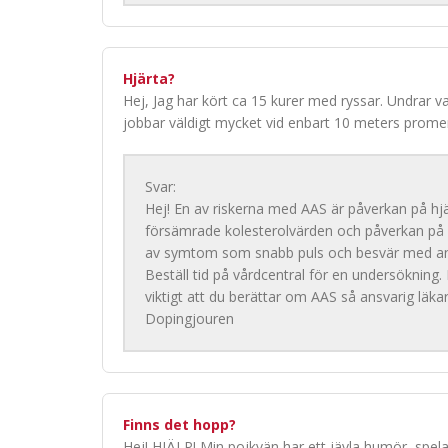
Hjärta?
Hej, Jag har kört ca 15 kurer med ryssar. Undrar v
jobbar väldigt mycket vid enbart 10 meters prom
Svar:
Hej! En av riskerna med AAS är påverkan på hjä
försämrade kolesterolvärden och påverkan p
av symtom som snabb puls och besvär med and
Beställ tid på vårdcentral för en undersökning.
viktigt att du berättar om AAS så ansvarig läka
Dopingjouren
Finns det hopp?
Hej! HJÄLP! Min pojkvän har ett jävla humör, spelar