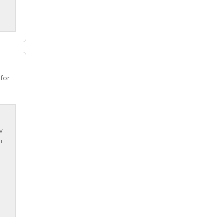
för
v
er
h