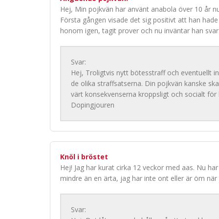
Hej, Min pojkvän har använt anabola över 10 år 
Första gången visade det sig positivt att han hade
honom igen, tagit prover och nu inväntar han sva
Svar:
Hej, Troligtvis nytt bötesstraff och eventuellt 
de olika straffsatserna. Din pojkvän kanske 
värt konsekvenserna kroppsligt och socialt fö
Dopingjouren
Knöl i bröstet
Hej! Jag har kurat cirka 12 veckor med aas. Nu har 
mindre än en ärta, jag har inte ont eller är öm när 
Svar: