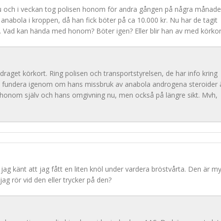
nu och i veckan tog polisen honom för andra gången på några månade
 anabola i kroppen, då han fick böter på ca 10.000 kr. Nu har de tagit
r. Vad kan hända med honom? Böter igen? Eller blir han av med körkor
indraget körkort. Ring polisen och transportstyrelsen, de har info kring
ska fundera igenom om hans missbruk av anabola androgena steroider 
r honom själv och hans omgivning nu, men också på längre sikt. Mvh,
jag känt att jag fått en liten knöl under vardera bröstvårta. Den är m
jag rör vid den eller trycker på den?