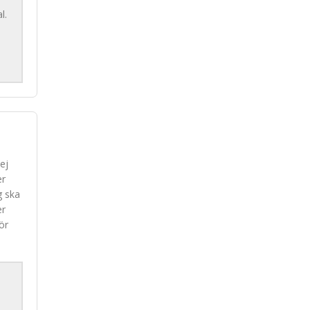
l.
ej
er
g ska
er
ör