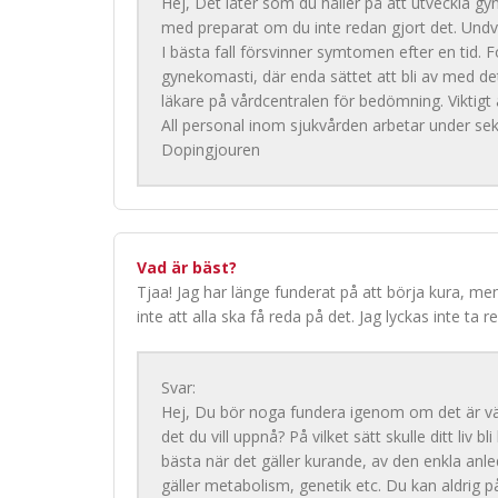
Hej, Det låter som du håller på att utveckla g
med preparat om du inte redan gjort det. Undv
I bästa fall försvinner symtomen efter en tid. F
gynekomasti, där enda sättet att bli av med d
läkare på vårdcentralen för bedömning. Viktigt 
All personal inom sjukvården arbetar under sek
Dopingjouren
Vad är bäst?
Tjaa! Jag har länge funderat på att börja kura, men
inte att alla ska få reda på det. Jag lyckas inte t
Svar:
Hej, Du bör noga fundera igenom om det är värt
det du vill uppnå? På vilket sätt skulle ditt liv
bästa när det gäller kurande, av den enkla anle
gäller metabolism, genetik etc. Du kan aldrig 