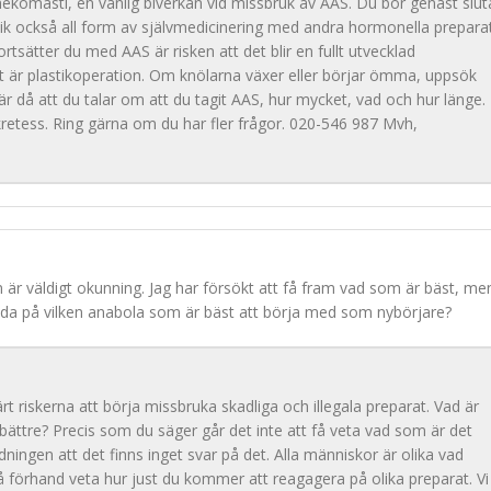
ynekomasti, en vanlig biverkan vid missbruk av AAS. Du bör genast slut
ik också all form av självmedicinering med andra hormonella preparat
ortsätter du med AAS är risken att det blir en fullt utvecklad
et är plastikoperation. Om knölarna växer eller börjar ömma, uppsök
är då att du talar om att du tagit AAS, hur mycket, vad och hur länge.
retess. Ring gärna om du har fler frågor. 020-546 987 Mvh,
 är väldigt okunning. Jag har försökt att få fram vad som är bäst, men 
a reda på vilken anabola som är bäst att börja med som nybörjare?
 riskerna att börja missbruka skadliga och illegala preparat. Vad är
 bli bättre? Precis som du säger går det inte att få veta vad som är det
dningen att det finns inget svar på det. Alla människor är olika vad
på förhand veta hur just du kommer att reagagera på olika preparat. Vi