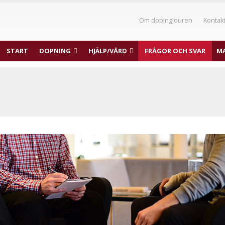
Om dopingjouren
Kontak
START
DOPNING
HJÄLP/VÅRD
FRÅGOR OCH SVAR
MA