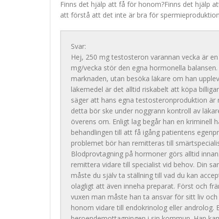
Finns det hjälp att få för honom?Finns det hjälp a
att förstå att det inte är bra för spermieproduktio
Svar:
Hej, 250 mg testosteron varannan vecka är e
mg/vecka stör den egna hormonella balansen. Ha
marknaden, utan besöka läkare om han upplever
läkemedel är det alltid riskabelt att köpa bill
säger att hans egna testosteronproduktion är 
detta bör ske under noggrann kontroll av läka
överens om. Enligt lag begår han en kriminell h
behandlingen till att få igång patientens egen
problemet bör han remitteras till smärtspecialis
Blodprovtagning på hormoner görs alltid inna
remittera vidare till specialist vid behov. Din
måste du själv ta ställning till vad du kan accep
olagligt att även inneha preparat. Först och f
vuxen man måste han ta ansvar för sitt liv och 
honom vidare till endokrinolog eller androlog.
beroendemottagningen i sin kommun. Han kan sj