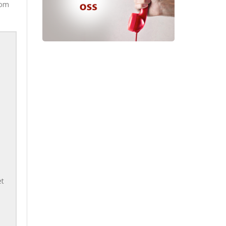
nom
et