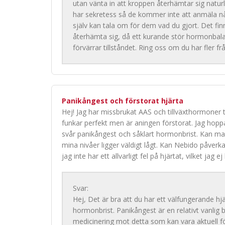
utan vänta in att kroppen återhämtar sig naturl
har sekretess så de kommer inte att anmäla någo
själv kan tala om för dem vad du gjort. Det fin
återhämta sig, då ett kurande stör hormonbalan
förvärrar tillståndet. Ring oss om du har fler 
Panikångest och förstorat hjärta
Hej! Jag har missbrukat AAS och tillväxthormoner ti
funkar perfekt men är aningen förstorat. Jag hoppad
svår panikångest och såklart hormonbrist. Kan ma
mina nivåer ligger väldigt lågt. Kan Nebido påverk
jag inte har ett allvarligt fel på hjärtat, vilket jag ej
Svar:
Hej, Det är bra att du har ett välfungerande hjä
hormonbrist. Panikångest är en relativt vanlig
medicinering mot detta som kan vara aktuell fö