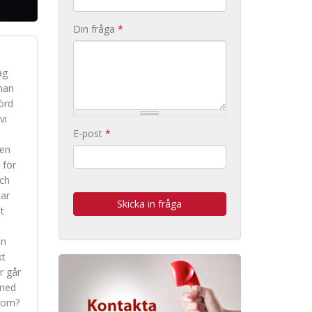
Din fråga
*
ag
 han
örd
vi
E-post
*
 en
 för
och
har
t
en
kt
r går
 med
onom?