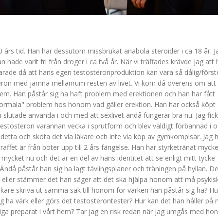
 års tid. Han har dessutom missbrukat anabola steroider i ca 18 år. J
hade varit fri från droger i ca två år. När vi träffades krävde jag att
arade då att hans egen testosteronproduktion kan vara så dålig/först
ron med jämna mellanrum resten av livet. Vi kom då överens om att 
em. Han påstår sig ha haft problem med erektionen och han har fått
"onormala" problem hos honom vad gäller erektion. Han har också köpt
n slutade använda i och med att sexlivet ändå fungerar bra nu. Jag fick
estosteron varannan vecka i sprutform och blev väldigt förbannad i 
etta och sköta det via läkare och inte via köp av gymkompisar. Jag 
straffet är från böter upp till 2 års fängelse. Han har styrketränat mycke
mycket nu och det är en del av hans identitet att se enligt mitt tycke
Ändå påstår han sig ha lagt tävlingsplaner och träningen på hyllan. D
 eller stämmer det han säger att det ska hjälpa honom att må psykis
äkare skriva ut samma sak till honom för värken han påstår sig ha? Hu
sig ha värk eller görs det testosterontester? Hur kan det han håller på
liga preparat i vårt hem? Tar jag en risk redan när jag umgås med h