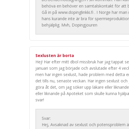
behöva en behöver en samtalskontakt för att ben
Gå in på www.dopinglinkki.fi . I Norge har man
hans kurande inte är bra för spermieproduktion
behjälplig. Mvh, Dopingjouren
Sexlusten är borta
Hej! Har efter mitt dbol missbruk har jag tappat sex
januari som jag började och avslutade efter 4 vecko
men har ingen sexlust, hade problem med detta en
det tills nu, senaste veckan. Har ingen sexlust och
göra åt det, om jag söker upp läkare eller liknande
eller liknande på Apoteket som skulle kunna hjälpa?
svar!
Svar:
Hej, Avsaknad av sexlust och potensproblem är 