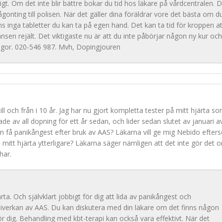
igt. Om det inte blir bättre bokar du tid hos läkare på vårdcentralen. 
nting till polisen. När det gäller dina föräldrar vore det bästa om d
ns inga tabletter du kan ta på egen hand. Det kan ta tid för kroppen at
sen rejält. Det viktigaste nu är att du inte påbörjar någon ny kur och
frågor. 020-546 987. Mvh, Dopingjouren
ll och från i 10 år. Jag har nu gjort kompletta tester på mitt hjärta s
e av all dopning för ett år sedan, och lider sedan slutet av januari a
n få panikångest efter bruk av AAS? Läkarna vill ge mig Nebido efte
a mitt hjärta ytterligare? Läkarna säger nämligen att det inte gör det 
 har.
rta. Och självklart jobbigt för dig att lida av panikångest och
 biverkan av AAS. Du kan diskutera med din läkare om det finns någon
r dig. Behandling med kbt-terapi kan också vara effektivt. När det