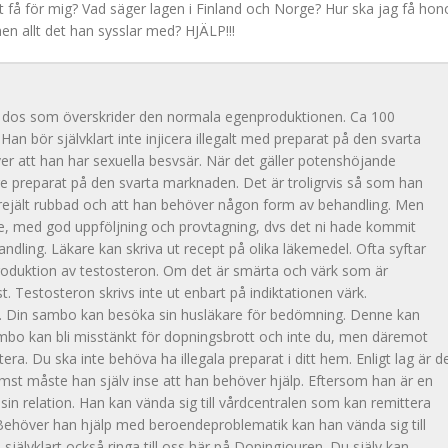
tt få för mig? Vad säger lagen i Finland och Norge? Hur ska jag få ho
nen allt det han sysslar med? HJÄLP!!!
n dos som överskrider den normala egenproduktionen. Ca 100
n bör självklart inte injicera illegalt med preparat på den svarta
 att han har sexuella besvsär. När det gäller potenshöjande
igare preparat på den svarta marknaden. Det är troligrvis så som han
rejält rubbad och att han behöver någon form av behandling. Men
re, med god uppföljning och provtagning, dvs det ni hade kommit
andling. Läkare kan skriva ut recept på olika läkemedel. Ofta syftar
produktion av testosteron. Om det är smärta och värk som är
t. Testosteron skrivs inte ut enbart på indiktationen värk.
n. Din sambo kan besöka sin husläkare för bedömning. Denne kan
 sambo kan bli misstänkt för dopningsbrott och inte du, men däremot
tera. Du ska inte behöva ha illegala preparat i ditt hem. Enligt lag är d
rämst måste han själv inse att han behöver hjälp. Eftersom han är en
sin relation. Han kan vända sig till vårdcentralen som kan remittera
 Behöver han hjälp med beroendeproblematik kan han vända sig till
älvklart också ringa till oss här på Dopingjouren. Du själv kan