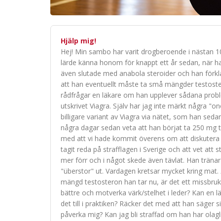
Hjälp mig!
Hej! Min sambo har varit drogberoende i nästan 10
lärde känna honom för knappt ett år sedan, när han 
även slutade med anabola steroider och han förkl
att han eventuellt måste ta små mängder testoste
rådfrågar en läkare om han upplever sådana probl
utskrivet Viagra. Själv har jag inte märkt några 
billigare variant av Viagra via nätet, som han seda
några dagar sedan veta att han börjat ta 250 mg t
med att vi hade kommit överens om att diskutera d
tagit reda på strafflagen i Sverige och att vet att 
mer förr och i något skede även tävlat. Han tränar 
"überstor" ut. Vardagen kretsar mycket kring mat. 
mängd testosteron han tar nu, är det ett missbruk
bättre och motverka värk/stelhet i leder? Kan en l
det till i praktiken? Räcker det med att han säger 
påverka mig? Kan jag bli straffad om han har olag