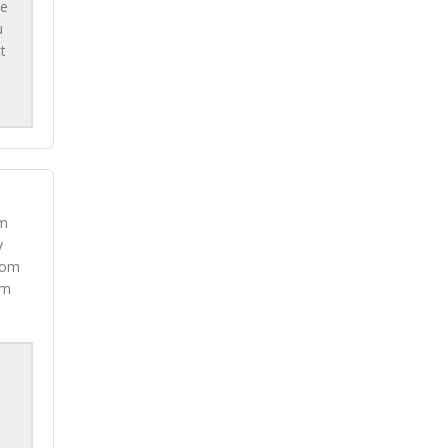
De
u
t
om
v
rsom
om