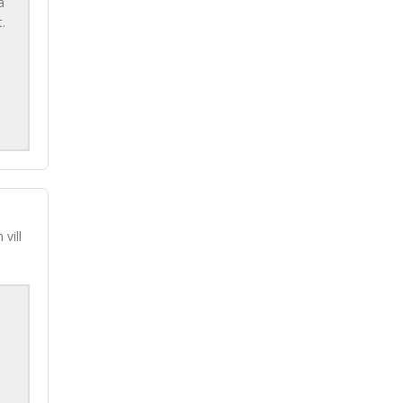
a
.
vill