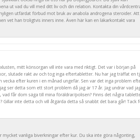
a ut vad du vill med ditt liv och din relation. Kontakta din vårdcentra
 nyligen utfärdat förbud mot bruk av anabola androgena steroider. Att
en vet han troligtvis inners inne. Även här kan en läkarkontakt vara
lusten, mitt könsorgan vill inte vara med riktigt. Det var i början på
r, slutade rakt av och tog inga eftertabletter. Nu har jag träffat en tj
 vecka efter kuren i en månad ungefär. Sen var det inga problem eft
 jag ser detta som ett stort problem då jag är 17 år. Jag undrar vad ja
, vad får dom säga till mina föräldrar/polisen? Finns det några tablett
 Gillar inte detta och vill åtgärda detta så snabbt det bara går! Tack f
mycket vanliga biverkningar efter kur. Du ska inte göra någonting,